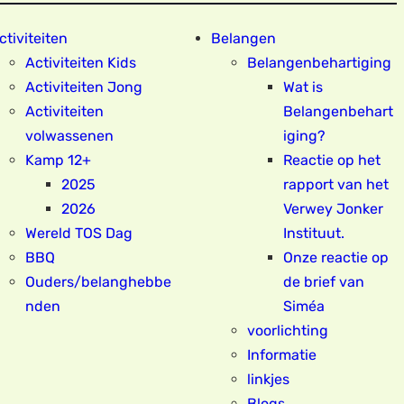
ctiviteiten
Belangen
Activiteiten Kids
Belangenbehartiging
Activiteiten Jong
Wat is
Activiteiten
Belangenbehart
volwassenen
iging?
Kamp 12+
Reactie op het
2025
rapport van het
2026
Verwey Jonker
Wereld TOS Dag
Instituut.
BBQ
Onze reactie op
Ouders/belanghebbe
de brief van
nden
Siméa
voorlichting
Informatie
linkjes
Blogs