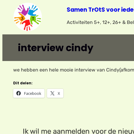
Ga
Samen TrOtS voor iede
naar
Activiteiten 5+, 12+, 26+ & B
de
inhoud
interview cindy
we hebben een hele mooie interview van Cindy(afkoms
Dit delen:
Facebook
X
Ik wil me aanmelden voor de nie