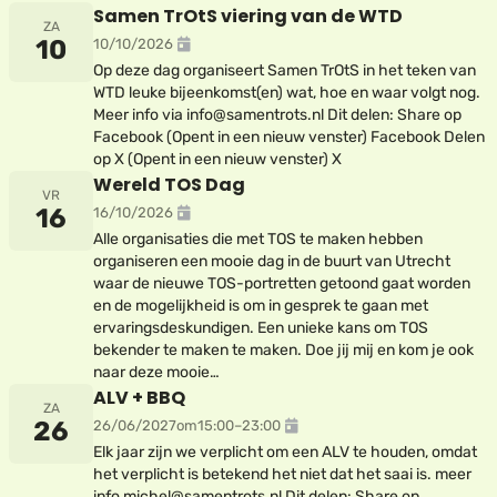
Samen TrOtS viering van de WTD
ZA
10
10/10/2026
Op deze dag organiseert Samen TrOtS in het teken van
WTD leuke bijeenkomst(en) wat, hoe en waar volgt nog.
Meer info via info@samentrots.nl Dit delen: Share op
Facebook (Opent in een nieuw venster) Facebook Delen
op X (Opent in een nieuw venster) X
Wereld TOS Dag
VR
16
16/10/2026
Alle organisaties die met TOS te maken hebben
organiseren een mooie dag in de buurt van Utrecht
waar de nieuwe TOS-portretten getoond gaat worden
en de mogelijkheid is om in gesprek te gaan met
ervaringsdeskundigen. Een unieke kans om TOS
bekender te maken te maken. Doe jij mij en kom je ook
naar deze mooie…
ALV + BBQ
ZA
26
26/06/2027
om
15:00
–
23:00
Elk jaar zijn we verplicht om een ALV te houden, omdat
het verplicht is betekend het niet dat het saai is. meer
info michel@samentrots.nl Dit delen: Share op