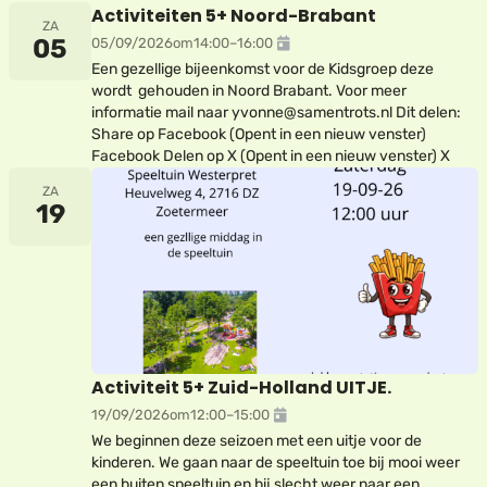
Activiteiten 5+ Noord-Brabant
ZA
05
05/09/2026
om
14:00
–
16:00
Een gezellige bijeenkomst voor de Kidsgroep deze
wordt gehouden in Noord Brabant. Voor meer
informatie mail naar yvonne@samentrots.nl Dit delen:
Share op Facebook (Opent in een nieuw venster)
Facebook Delen op X (Opent in een nieuw venster) X
ZA
19
Activiteit 5+ Zuid-Holland UITJE.
19/09/2026
om
12:00
–
15:00
We beginnen deze seizoen met een uitje voor de
kinderen. We gaan naar de speeltuin toe bij mooi weer
een buiten speeltuin en bij slecht weer naar een