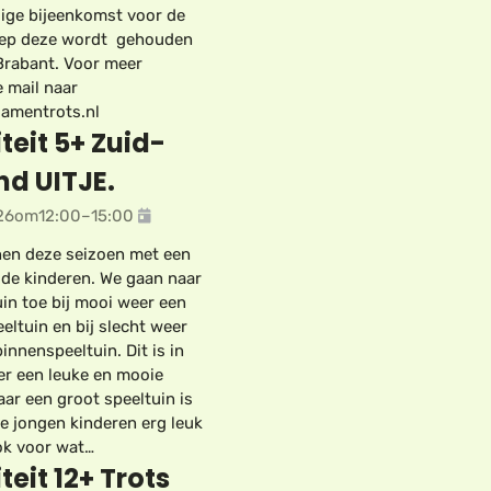
lige bijeenkomst voor de
ep deze wordt gehouden
Brabant. Voor meer
e mail naar
amentrots.nl
teit 5+ Zuid-
nd UITJE.
26
om
12:00
–
15:00
en deze seizoen met een
r de kinderen. We gaan naar
uin toe bij mooi weer een
eltuin en bij slecht weer
innenspeeltuin. Dit is in
r een leuke en mooie
aar een groot speeltuin is
de jongen kinderen erg leuk
ok voor wat…
teit 12+ Trots