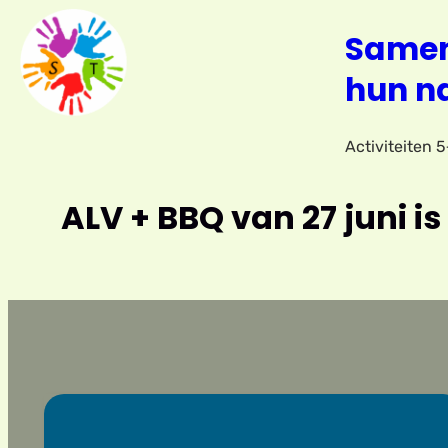
Ga
Samen
naar
de
hun n
inhoud
Activiteiten 
ALV + BBQ van 27 juni is