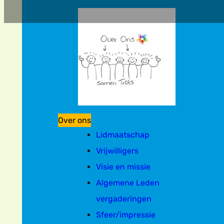
Over ons
Lidmaatschap
Vrijwilligers
Visie en missie
Algemene Leden
vergaderingen
Sfeer/impressie