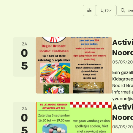
Lijst
Activ
ZA
0
Noor
5
05/09/2
Een gezel
Kidsgroe
Noord Bra
informati
yvonne@s
Activ
ZA
0
Noor
5
05/09/2