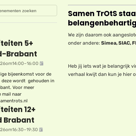
Samen TrOtS staa
belangenbehartig
We zijn daarom ook aangeslot
iteiten 5+
onder andere:
Simea, SIAC, F
d-Brabant
026
om
14:00
–
16:00
Heb jij iets wat je belangrijk v
verhaal kwijt dan kun je hier 
lige bijeenkomst voor de
p deze wordt gehouden in
bant. Voor meer
e mail naar
amentrots.nl
iteiten 12+
d Brabant
026
om
16:30
–
19:30