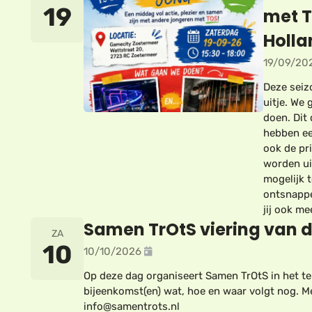
19
met T
Holla
19/09/20
Deze seiz
uitje. We 
doen. Dit
hebben ee
ook de pri
worden ui
mogelijk t
ontsnappe
jij ook me
Samen TrOtS viering van 
ZA
10
10/10/2026
Op deze dag organiseert Samen TrOtS in het t
bijeenkomst(en) wat, hoe en waar volgt nog. Me
info@samentrots.nl