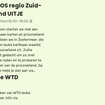
OS regio Zuid-
nd UITJE
26
om
15:30
–
18:00
oen starten we met een
gaan karten en prisoneiland
 doen we in Zoetermeer. die
n leuke kartbaan waarbij
soneiland zit. Jullie
t gedacht om zo snel
e rijden en te proberen te
n van de prisoneiland. Ga
e meld je dan aan via…
de WTD
eken van WTD leuke
er info via