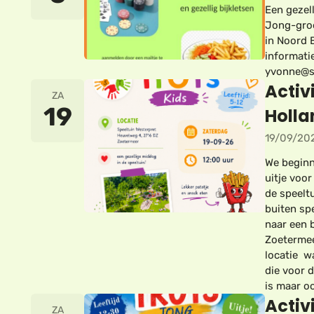
Een gezel
Jong-gro
in Noord 
informati
yvonne@s
Activi
ZA
19
Holla
19/09/20
We beginn
uitje voo
de speelt
buiten spe
naar een b
Zoetermee
locatie w
die voor 
is maar o
Activi
ZA