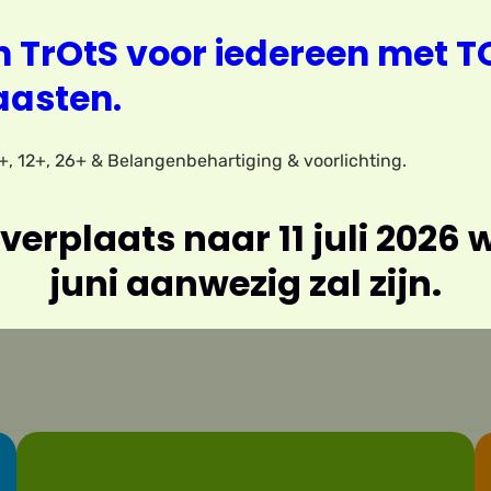
 TrOtS voor iedereen met T
aasten.
5+, 12+, 26+ & Belangenbehartiging & voorlichting.
 verplaats naar 11 juli 2026 
juni aanwezig zal zijn.