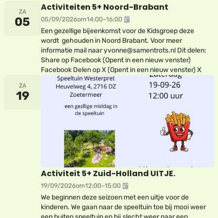
Activiteiten 5+ Noord-Brabant
ZA
05
05/09/2026
om
14:00
–
16:00
Een gezellige bijeenkomst voor de Kidsgroep deze
wordt gehouden in Noord Brabant. Voor meer
informatie mail naar yvonne@samentrots.nl Dit delen:
Share op Facebook (Opent in een nieuw venster)
Facebook Delen op X (Opent in een nieuw venster) X
ZA
19
Activiteit 5+ Zuid-Holland UITJE.
19/09/2026
om
12:00
–
15:00
We beginnen deze seizoen met een uitje voor de
kinderen. We gaan naar de speeltuin toe bij mooi weer
een buiten speeltuin en bij slecht weer naar een