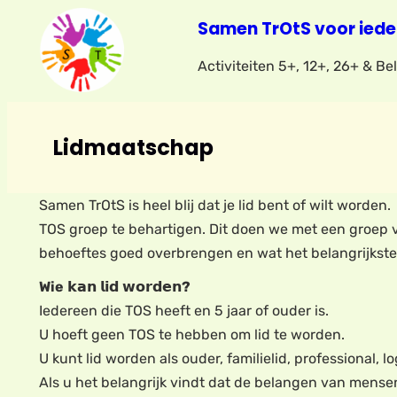
Samen TrOtS voor iede
Activiteiten 5+, 12+, 26+ & B
Lidmaatschap
Samen TrOtS is heel blij dat je lid bent of wilt word
TOS groep te behartigen. Dit doen we met een groep v
behoeftes goed overbrengen en wat het belangrijkste
Wie
𝗸𝗮𝗻 𝗹𝗶𝗱 𝘄𝗼𝗿𝗱𝗲𝗻
?
Iedereen die TOS heeft en 5 jaar of ouder is.
U hoeft geen TOS te hebben om lid te worden.
U kunt lid worden als ouder, familielid, professional, 
Als u het belangrijk vindt dat de belangen van mens