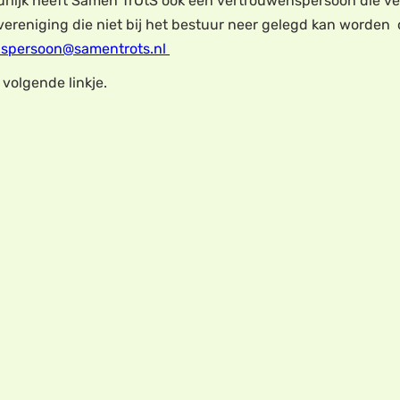
uurlijk heeft Samen TrOtS ook een vertrouwenspersoon die v
eniging die niet bij het bestuur neer gelegd kan worden of d
nspersoon@samentrots.nl
 volgende linkje.