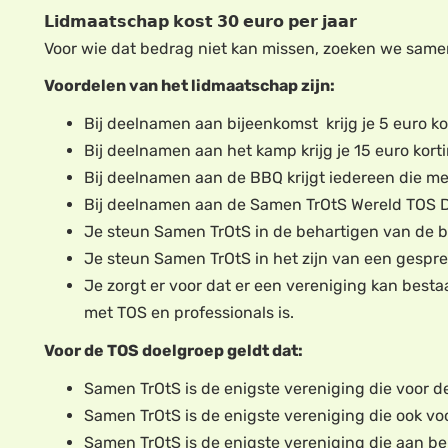
𝗟𝗶𝗱𝗺𝗮𝗮𝘁𝘀𝗰𝗵𝗮𝗽 𝗸𝗼𝘀𝘁 𝟯𝟬 𝗲𝘂𝗿𝗼 𝗽𝗲𝗿 𝗷𝗮𝗮𝗿
Voor wie dat bedrag niet kan missen, zoeken we same
Voordelen van het lidmaatschap zijn:
Bij deelnamen aan bijeenkomst krijg je 5 euro kor
Bij deelnamen aan het kamp krijg je 15 euro korti
Bij deelnamen aan de BBQ krijgt iedereen die me
Bij deelnamen aan de Samen TrOtS Wereld TOS Dag
Je steun Samen TrOtS in de behartigen van de be
Je steun Samen TrOtS in het zijn van een gespre
Je zorgt er voor dat er een vereniging kan best
met TOS en professionals is.
Voor de TOS doelgroep geldt dat:
Samen TrOtS is de enigste vereniging die voor de g
Samen TrOtS is de enigste vereniging die ook vo
Samen TrOtS is de enigste vereniging die aan be