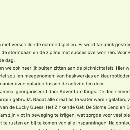
en met verschillende ochtendspellen. Er werd fanatiek gest
de stormbaan en de zipline met succes overwonnen. Voor wi
de dag.
en we ook heerlijk buiten zitten aan de picknicktafels. Hie
erlei spullen meegenomen: van haakwerkjes en kleurpotloden 
 manier even opladen tussen de activiteiten door.
ogramma, georganiseerd door Adventure Kings. De deelnemer
rden gebruikt. Nadat alle creaties te water waren gelaten,
 van de Lucky Guess, Het Zinkende Gat, De Slome Eend en De
am zijn vlot in beweging te krijgen, wat zorgde voor veel pl
t te rusten en bij te komen van alle inspanningen. Na opnie