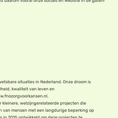
ud daarom vooral onze socials en website in de gaten!
tsbare situaties in Nederland. Onze droom is
heid, kwaliteit van leven en
ww.fnozorgvoorkansen.nl.
r kleinere, welzijngerelateerde projecten die
ven van mensen met een langdurige beperking op
s in 2015 ontwikkeld om deze projecten te