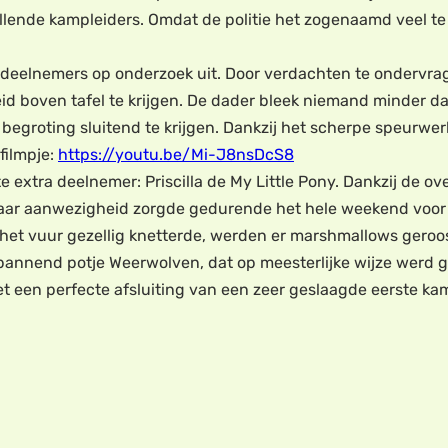
illende kampleiders. Omdat de politie het zogenaamd veel t
 deelnemers op onderzoek uit. Door verdachten te ondervra
heid boven tafel te krijgen. De dader bleek niemand minder da
 begroting sluitend te krijgen. Dankzij het scherpe speurwe
filmpje:
https://youtu.be/Mi-J8nsDcS8
xtra deelnemer: Priscilla de My Little Pony. Dankzij de ove
 Haar aanwezigheid zorgde gedurende het hele weekend voor v
 het vuur gezellig knetterde, werden er marshmallows ger
annend potje Weerwolven, dat op meesterlijke wijze werd g
 een perfecte afsluiting van een zeer geslaagde eerste k