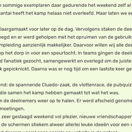
n sommige exemplaren daar gedurende het weekend zelf al 
tal heeft het kamp helaas niet overleefd. Maar laten we eer
 klaargemaakt voor later op de dag. Vervolgens staken de 
eegd en er werd geholpen met het opruimen van de gebruikte
leiding aanzienlijk makkelijker. Daarvoor willen wij alle de
roep het dorp in voor een speurtocht. In teams gingen de de
d fanatiek gezocht, samengewerkt en overlegd om de juiste 
 gepicknickt. Daarna was er nog tijd om een laatste keer ge
nd: de spannende Cluedo-zaak, de vlottenrace, de pubquiz, 
 die samen het kamp hebben gemaakt tot wat het was.
m de deelnemers weer op te halen. Er werd afscheid genom
tmoetingen.
en zeer geslaagd weekend vol plezier, nieuwe vriendschappe
er de schermen stiekem alweer allerlei leuke ideeën voor een