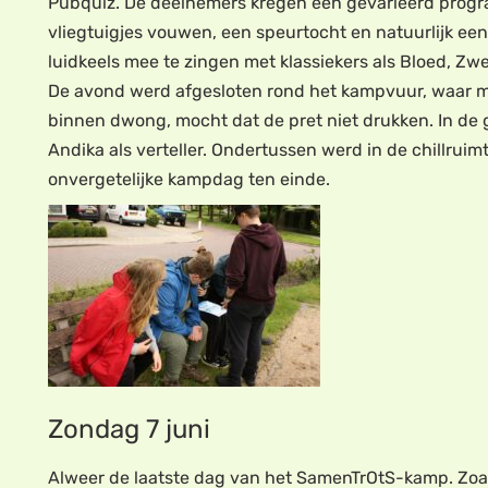
Pubquiz. De deelnemers kregen een gevarieerd progr
vliegtuigjes vouwen, een speurtocht en natuurlijk een 
luidkeels mee te zingen met klassiekers als Bloed, Zw
De avond werd afgesloten rond het kampvuur, waar m
binnen dwong, mocht dat de pret niet drukken. In de
Andika als verteller. Ondertussen werd in de chillruim
onvergetelijke kampdag ten einde.
Zondag 7 juni
Alweer de laatste dag van het SamenTrOtS-kamp. Zoals