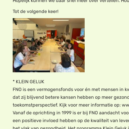
Hopelijk kunnen we daar snel meer over vertellen. Ho
Tot de volgende keer!
* KLEIN GELUK
FNO is een vermogensfonds voor én met mensen in kwe
dat zij blijvend betere kansen hebben op meer gezond
toekomstperspectief. Kijk voor meer informatie op: w
Vanaf de oprichting in 1999 is er bij FNO aandacht voo
een positieve invloed hebben op de kwaliteit van le
het vlak van gezondheid. Het programma Klein Geluk i