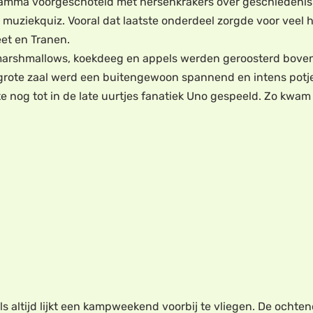
amma voorgeschoteld met hersenkrakers over geschiedenis e
muziekquiz. Vooral dat laatste onderdeel zorgde voor veel hi
eet en Tranen.
arshmallows, koekdeeg en appels werden geroosterd boven h
 grote zaal werd een buitengewoon spannend en intens potje
te nog tot in de late uurtjes fanatiek Uno gespeeld. Zo kwam
 altijd lijkt een kampweekend voorbij te vliegen. De ochten