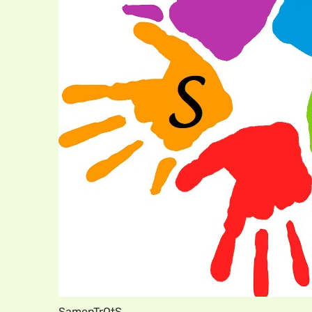
SamenTrOtS