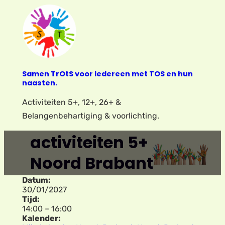
Ga
naar
de
inhoud
Samen TrOtS voor iedereen met TOS en hun
naasten.
Activiteiten 5+, 12+, 26+ &
Belangenbehartiging & voorlichting.
activiteiten 5+
Noord Brabant
Datum:
30/01/2027
Tijd:
14:00
–
16:00
Kalender: