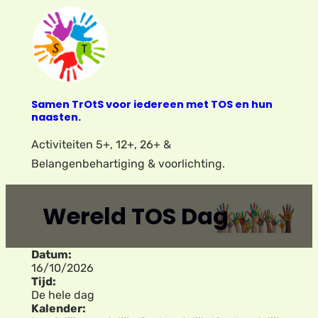
Ga
naar
de
inhoud
Samen TrOtS voor iedereen met TOS en hun
naasten.
Activiteiten 5+, 12+, 26+ &
Belangenbehartiging & voorlichting.
Wereld TOS Dag
Datum:
16/10/2026
Tijd:
De hele dag
Kalender: