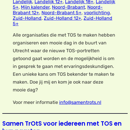
Landelijk
,
Landelijk 12+
,
Landelijk 18+
,
Landelijk
5+
,
Mijn kalender
,
Noord-Brabant
,
Noord-
Brabant 12+
,
Noord-Brabant 5+
,
voorlichting
,
Zuid-Holland
,
Zuid-Holland 12+
,
Zuid-Holland
5+
Alle organisaties die met TOS te maken hebben
organiseren een mooie dag in de buurt van
Utrecht waar de nieuwe TOS-portretten
getoond gaat worden en de mogelijkheid is om
in gesprek te gaan met ervaringsdeskundigen.
Een unieke kans om TOS bekender te maken te
maken. Doe jij mij en kom je ook naar deze
mooie dag?
Voor meer informatie
info@samentrots.nl
Samen TrOtS voor iedereen met TOS en