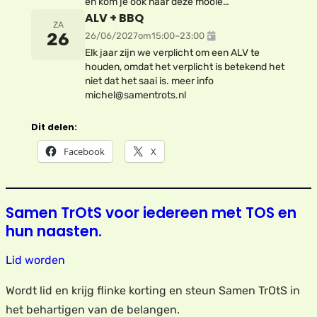
en kom je ook naar deze mooie…
ALV + BBQ
ZA
26
26/06/2027
om
15:00
–
23:00
Elk jaar zijn we verplicht om een ALV te
houden, omdat het verplicht is betekend het
niet dat het saai is. meer info
michel@samentrots.nl
Dit delen:
Facebook
X
Samen TrOtS voor iedereen met TOS en
hun naasten.
Lid worden
Wordt lid en krijg flinke korting en steun Samen TrOtS in
het behartigen van de belangen.