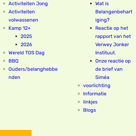
Activiteiten Jong
Wat is
Activiteiten
Belangenbehart
volwassenen
iging?
Kamp 12+
Reactie op het
2025
rapport van het
2026
Verwey Jonker
Wereld TOS Dag
Instituut.
BBQ
Onze reactie op
Ouders/belanghebbe
de brief van
nden
Siméa
voorlichting
Informatie
linkjes
Blogs