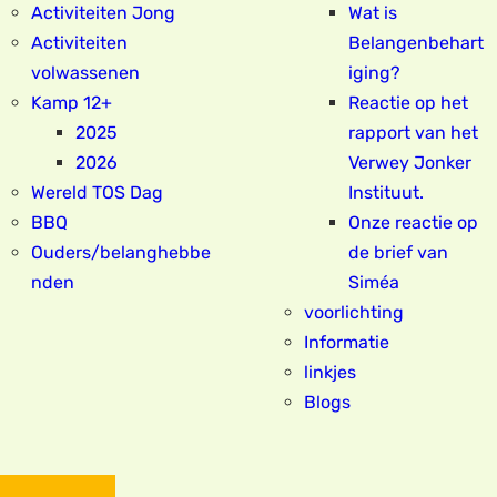
Activiteiten Jong
Wat is
Activiteiten
Belangenbehart
volwassenen
iging?
Kamp 12+
Reactie op het
2025
rapport van het
2026
Verwey Jonker
Wereld TOS Dag
Instituut.
BBQ
Onze reactie op
Ouders/belanghebbe
de brief van
nden
Siméa
voorlichting
Informatie
linkjes
Blogs