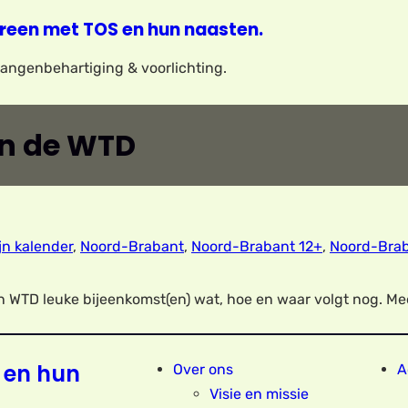
reen met TOS en hun naasten.
elangenbehartiging & voorlichting.
an de WTD
jn kalender
,
Noord-Brabant
,
Noord-Brabant 12+
,
Noord-Bra
 WTD leuke bijeenkomst(en) wat, hoe en waar volgt nog. Mee
 en hun
Over ons
A
Visie en missie