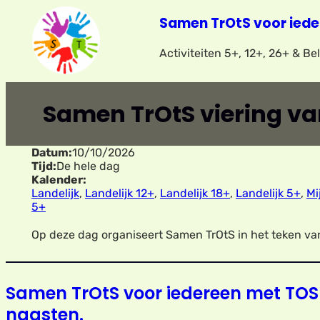
Ga
Samen TrOtS voor iede
naar
Activiteiten 5+, 12+, 26+ & B
de
inhoud
Samen TrOtS viering v
Datum:
10/10/2026
Tijd:
De hele dag
Kalender:
Landelijk
,
Landelijk 12+
,
Landelijk 18+
,
Landelijk 5+
,
Mi
5+
Op deze dag organiseert Samen TrOtS in het teken van
Samen TrOtS voor iedereen met TOS
naasten.