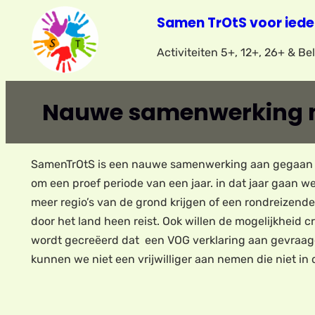
Ga
Samen TrOtS voor iede
naar
Activiteiten 5+, 12+, 26+ & B
de
inhoud
Nauwe samenwerking m
SamenTrOtS is een nauwe samenwerking aan gegaan me
om een proef periode van een jaar. in dat jaar gaan 
meer regio’s van de grond krijgen of een rondreizende 
door het land heen reist. Ook willen de mogelijkheid c
wordt gecreëerd dat een VOG verklaring aan gevraagd k
kunnen we niet een vrijwilliger aan nemen die niet in 