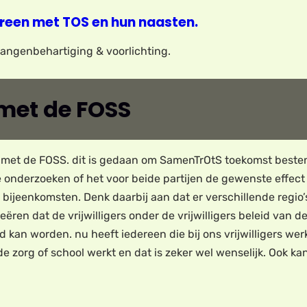
reen met TOS en hun naasten.
elangenbehartiging & voorlichting.
et de FOSS
t de FOSS. dit is gedaan om SamenTrOtS toekomst bestendi
we onderzoeken of het voor beide partijen de gewenste effe
bijeenkomsten. Denk daarbij aan dat er verschillende regio’s
reëren dat de vrijwilligers onder de vrijwilligers beleid van
an worden. nu heeft iedereen die bij ons vrijwilligers werk 
de zorg of school werkt en dat is zeker wel wenselijk. Ook 