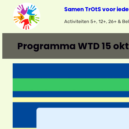
Ga
Samen TrOtS voor iede
naar
Activiteiten 5+, 12+, 26+ & B
de
inhoud
Programma WTD 15 okt