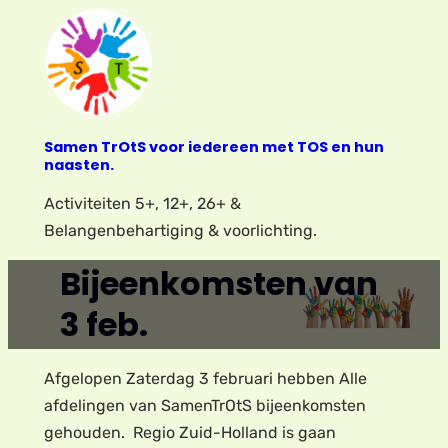
Ga
naar
de
inhoud
Samen TrOtS voor iedereen met TOS en hun
naasten.
Activiteiten 5+, 12+, 26+ &
Belangenbehartiging & voorlichting.
Bijeenkomsten van
3 feb.
Afgelopen Zaterdag 3 februari hebben Alle
afdelingen van SamenTrOtS bijeenkomsten
gehouden. Regio Zuid-Holland is gaan