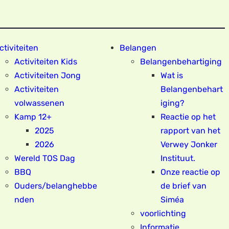
ctiviteiten
Belangen
Activiteiten Kids
Belangenbehartiging
Activiteiten Jong
Wat is
Activiteiten
Belangenbehart
volwassenen
iging?
Kamp 12+
Reactie op het
2025
rapport van het
2026
Verwey Jonker
Wereld TOS Dag
Instituut.
BBQ
Onze reactie op
Ouders/belanghebbe
de brief van
nden
Siméa
voorlichting
Informatie