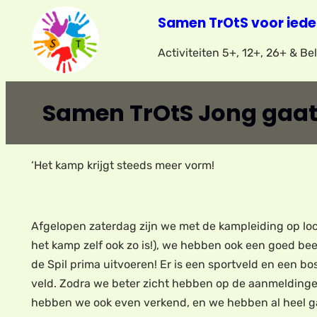
Ga
Samen TrOtS voor iede
naar
Activiteiten 5+, 12+, 26+ & B
de
inhoud
Samen TrOtS Jong gaat
‘Het kamp krijgt steeds meer vorm!
Afgelopen zaterdag zijn we met de kampleiding op loca
het kamp zelf ook zo is!), we hebben ook een goed b
de Spil prima uitvoeren! Er is een sportveld en een bo
veld. Zodra we beter zicht hebben op de aanmeldingen z
hebben we ook even verkend, en we hebben al heel ga