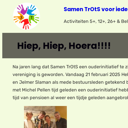
Ga
Samen TrOtS voor iede
naar
Activiteiten 5+, 12+, 26+ & B
de
inhoud
Hiep, Hiep, Hoera!!!!
Na jaren lang dat Samen TrOtS een ouderinitiatief te z
vereniging is geworden. Vandaag 21 februari 2025 Heb
en Jelmer Slaman als mede bestuursleden getekend bi
met Michel Pellen tijd geleden een ouderinitiatief heb
tijd van pensioen al weer een tijdje geleden aangebro