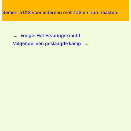
Samen TrOtS voor iedereen met TOS en hun naasten.
←
Vorige:
Het Ervaringskracht
Volgende:
een geslaagde kamp
→