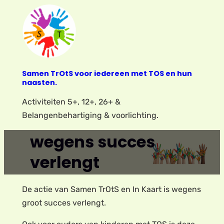
Ga
naar
de
inhoud
Samen TrOtS voor iedereen met TOS en hun
naasten.
Activiteiten 5+, 12+, 26+ &
Belangenbehartiging & voorlichting.
wegens succes
verlengt
De actie van Samen TrOtS en In Kaart is wegens
groot succes verlengt.