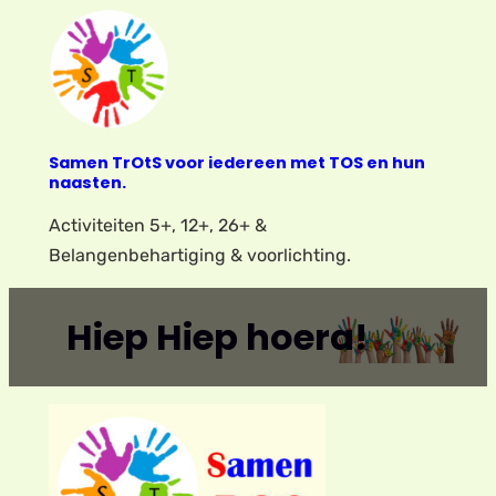
Ga
naar
de
inhoud
Samen TrOtS voor iedereen met TOS en hun
naasten.
Activiteiten 5+, 12+, 26+ &
Belangenbehartiging & voorlichting.
Hiep Hiep hoera!