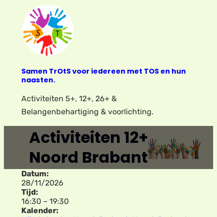
Ga
naar
de
inhoud
Samen TrOtS voor iedereen met TOS en hun
naasten.
Activiteiten 5+, 12+, 26+ &
Belangenbehartiging & voorlichting.
Activiteiten 12+
Noord Brabant
Datum:
28/11/2026
Tijd:
16:30
–
19:30
Kalender: