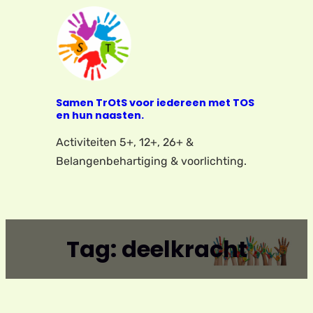
Ga
naar
de
inhoud
Samen TrOtS voor iedereen met TOS
en hun naasten.
Activiteiten 5+, 12+, 26+ &
Belangenbehartiging & voorlichting.
Tag:
deelkracht