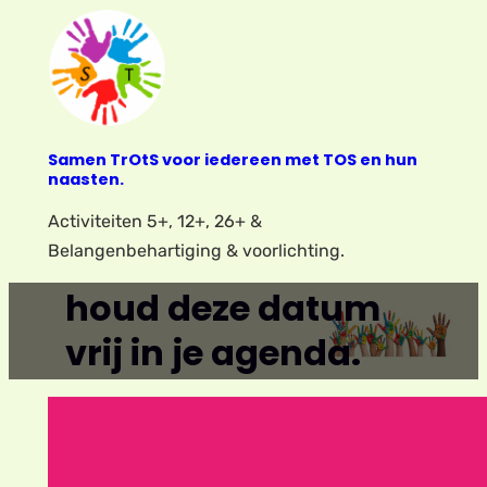
Ga
naar
de
inhoud
Samen TrOtS voor iedereen met TOS en hun
naasten.
Activiteiten 5+, 12+, 26+ &
Belangenbehartiging & voorlichting.
houd deze datum
vrij in je agenda.