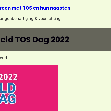
reen met TOS en hun naasten.
elangenbehartiging & voorlichting.
eld TOS Dag 2022
kend.