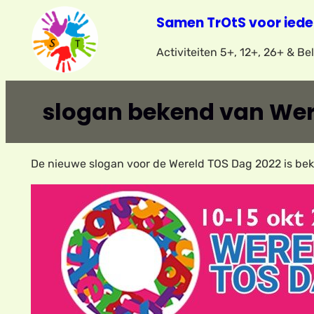
Ga
Samen TrOtS voor iede
naar
Activiteiten 5+, 12+, 26+ & B
de
inhoud
slogan bekend van Wer
De nieuwe slogan voor de Wereld TOS Dag 2022 is be