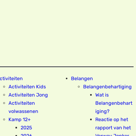
ctiviteiten
Belangen
Activiteiten Kids
Belangenbehartiging
Activiteiten Jong
Wat is
Activiteiten
Belangenbehart
volwassenen
iging?
Kamp 12+
Reactie op het
2025
rapport van het
2026
Verwey Jonker