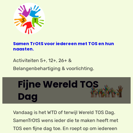
Ga
naar
de
inhoud
Samen TrOtS voor iedereen met TOS en hun
naasten.
Activiteiten 5+, 12+, 26+ &
Belangenbehartiging & voorlichting.
Fijne Wereld TOS
Dag
Vandaag is het WTD of terwijl Wereld TOS Dag.
SamenTrOtS wens ieder die te maken heeft met
TOS een fijne dag toe. En roept op om iedereen