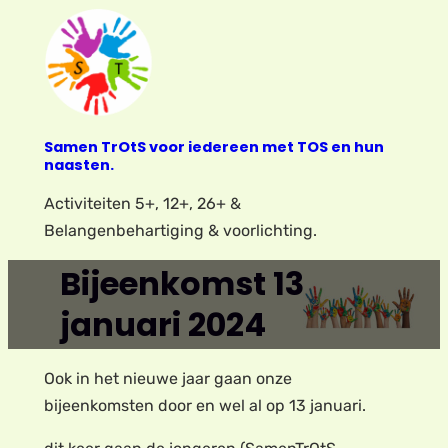
Ga
naar
de
inhoud
Samen TrOtS voor iedereen met TOS en hun
naasten.
Activiteiten 5+, 12+, 26+ &
Belangenbehartiging & voorlichting.
Bijeenkomst 13
januari 2024
Ook in het nieuwe jaar gaan onze
bijeenkomsten door en wel al op 13 januari.