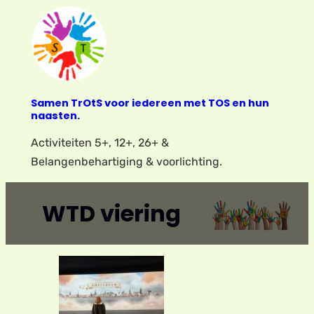
Ga
naar
de
inhoud
Samen TrOtS voor iedereen met TOS en hun
naasten.
Activiteiten 5+, 12+, 26+ &
Belangenbehartiging & voorlichting.
WTD viering