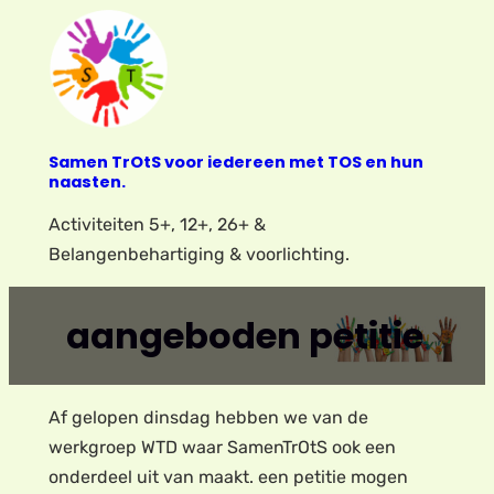
Ga
naar
de
inhoud
Samen TrOtS voor iedereen met TOS en hun
naasten.
Activiteiten 5+, 12+, 26+ &
Belangenbehartiging & voorlichting.
aangeboden petitie
Af gelopen dinsdag hebben we van de
werkgroep WTD waar SamenTrOtS ook een
onderdeel uit van maakt. een petitie mogen