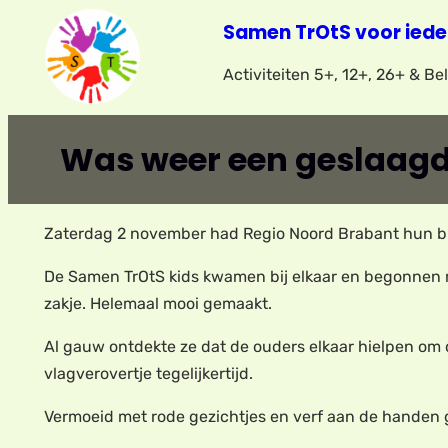
Ga
Samen TrOtS voor iede
naar
Activiteiten 5+, 12+, 26+ & B
de
inhoud
Was weer een geslaagd
Zaterdag 2 november had Regio Noord Brabant hun bij
De Samen TrOtS kids kwamen bij elkaar en begonnen met
zakje. Helemaal mooi gemaakt.
Al gauw ontdekte ze dat de ouders elkaar hielpen om 
vlagverovertje tegelijkertijd.
Vermoeid met rode gezichtjes en verf aan de handen 