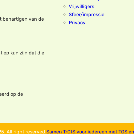
Vrijwilligers
Sfeer/impressie
et behartigen van de
Privacy
t op kan zijn dat die
eerd op de
. All right reserved.
Samen TrOtS voor iedereen met TOS en