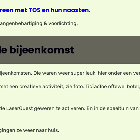
reen met TOS en hun naasten.
elangenbehartiging & voorlichting.
e bijeenkomst
eenkomsten. Die waren weer super leuk. hier onder een ver
 een creatieve activiteit, zie foto. TicTacToe oftewel bot
de LaserQuest geweren te activeren. En in de speeltuin van
gingen ze weer naar huis.