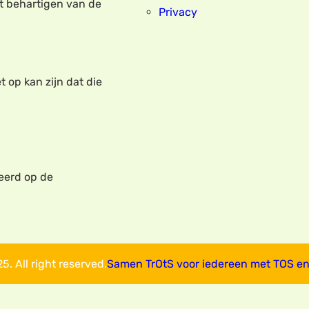
et behartigen van de
Privacy
t op kan zijn dat die
eerd op de
. All right reserved.
Samen TrOtS voor iedereen met TOS en