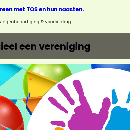
reen met TOS en hun naasten.
elangenbehartiging & voorlichting.
ieel een vereniging