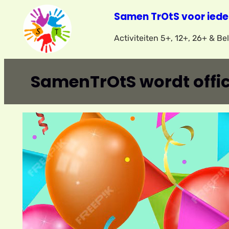
Ga
Samen TrOtS voor iede
naar
Activiteiten 5+, 12+, 26+ & B
de
inhoud
SamenTrOtS wordt offic