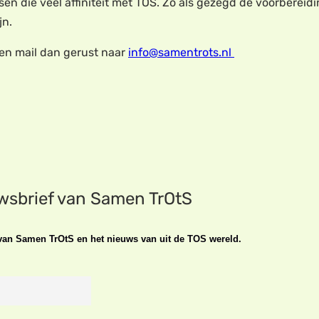
n die veel affiniteit met TOS. Zo als gezegd de voorbereidin
jn.
gen mail dan gerust naar
info@samentrots.nl
uwsbrief van Samen TrOtS
n van Samen TrOtS en het nieuws van uit de TOS wereld.