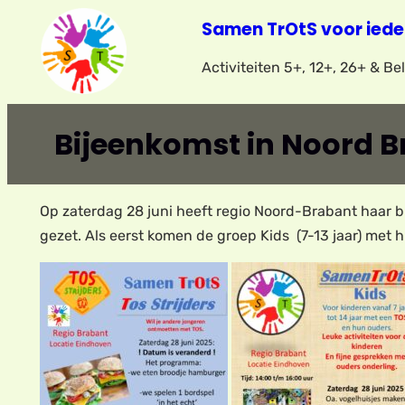
Ga
Samen TrOtS voor iede
naar
Activiteiten 5+, 12+, 26+ & B
de
inhoud
Bijeenkomst in Noord 
Op zaterdag 28 juni heeft regio Noord-Brabant haar bi
gezet. Als eerst komen de groep Kids (7-13 jaar) met h