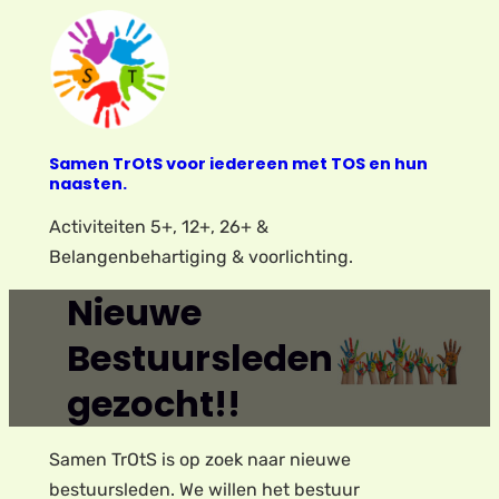
Ga
naar
de
inhoud
Samen TrOtS voor iedereen met TOS en hun
naasten.
Activiteiten 5+, 12+, 26+ &
Belangenbehartiging & voorlichting.
Nieuwe
Bestuursleden
gezocht!!
Samen TrOtS is op zoek naar nieuwe
bestuursleden. We willen het bestuur