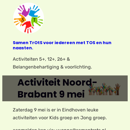
Ga
naar
de
inhoud
Samen TrOtS voor iedereen met TOS en hun
naasten.
Activiteiten 5+, 12+, 26+ &
Belangenbehartiging & voorlichting.
Activiteit Noord-
Brabant 9 mei
Zaterdag 9 mei is er in Eindhoven leuke
activiteiten voor Kids groep en Jong groep.