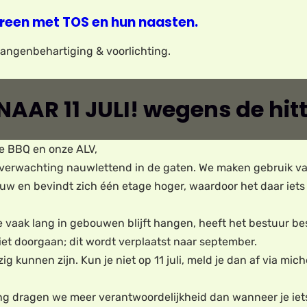
reen met TOS en hun naasten.
elangenbehartiging & voorlichting.
AAR 11 JULI! wegens de hitt
ze BBQ en onze ALV,
verwachting nauwlettend in de gaten. We maken gebruik v
duw en bevindt zich één etage hoger, waardoor het daar iets
e vaak lang in gebouwen blijft hangen, heeft het bestuur b
niet doorgaan; dit wordt verplaatst naar september.
zig kunnen zijn. Kun je niet op 11 juli, meld je dan af via mi
ing dragen we meer verantwoordelijkheid dan wanneer je iets