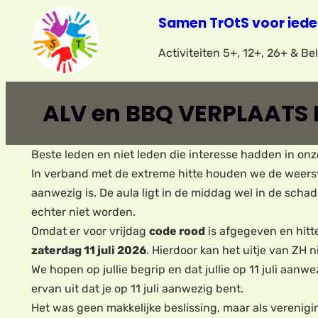
Ga
Samen TrOtS voor iede
naar
Activiteiten 5+, 12+, 26+ & B
de
inhoud
ALV en BBQ VERPLAATS N
Beste leden en niet leden die interesse hadden in on
In verband met de extreme hitte houden we de weers
aanwezig is. De aula ligt in de middag wel in de scha
echter niet worden.
Omdat er voor vrijdag
code rood
is afgegeven en hitt
zaterdag 11 juli 2026
. Hierdoor kan het uitje van ZH 
We hopen op jullie begrip en dat jullie op 11 juli aanwe
ervan uit dat je op 11 juli aanwezig bent.
Het was geen makkelijke beslissing, maar als verenig