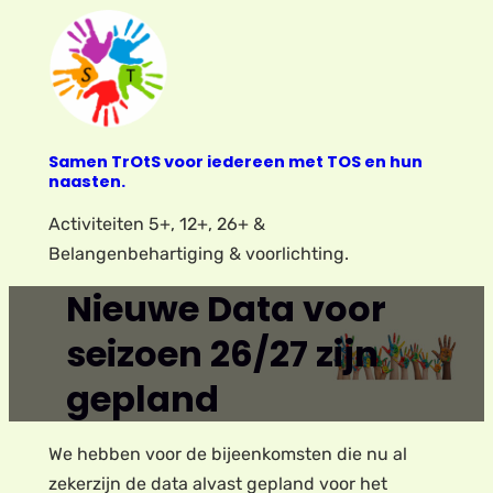
Ga
naar
de
inhoud
Samen TrOtS voor iedereen met TOS en hun
naasten.
Activiteiten 5+, 12+, 26+ &
Belangenbehartiging & voorlichting.
Nieuwe Data voor
seizoen 26/27 zijn
gepland
We hebben voor de bijeenkomsten die nu al
zekerzijn de data alvast gepland voor het