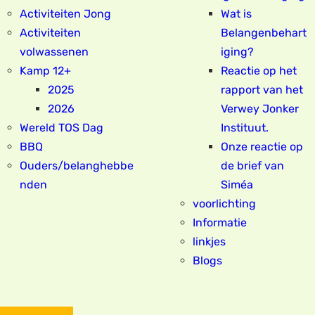
Activiteiten Jong
Wat is
Activiteiten
Belangenbehart
volwassenen
iging?
Kamp 12+
Reactie op het
2025
rapport van het
2026
Verwey Jonker
Wereld TOS Dag
Instituut.
BBQ
Onze reactie op
Ouders/belanghebbe
de brief van
nden
Siméa
voorlichting
Informatie
linkjes
Blogs