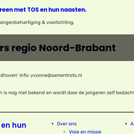
reen met TOS en hun naasten.
elangenbehartiging & voorlichting.
ders regio Noord-Brabant
ndhoven’ Info: yvonne@samentrots.nl
n is nog niet bekend en wordt door de jongeren zelf bedacht
 en hun
Over ons
A
Visie en missie