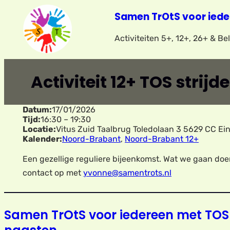
Ga
Samen TrOtS voor iede
naar
Activiteiten 5+, 12+, 26+ & B
de
inhoud
Activiteit 12+ TOS strij
Datum:
17/01/2026
Tijd:
16:30
–
19:30
Locatie:
Vitus Zuid Taalbrug Toledolaan 3 5629 CC Ei
Kalender:
Noord-Brabant
,
Noord-Brabant 12+
Een gezellige reguliere bijeenkomst. Wat we gaan doe
contact op met
yvonne@samentrots.nl
Samen TrOtS voor iedereen met TOS