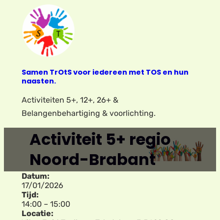
Ga
naar
de
inhoud
Samen TrOtS voor iedereen met TOS en hun
naasten.
Activiteiten 5+, 12+, 26+ &
Belangenbehartiging & voorlichting.
Activiteit 5+ regio
Noord-Brabant
Datum:
17/01/2026
Tijd:
14:00
–
15:00
Locatie: