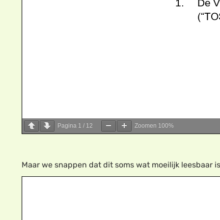
Pagina
1
/
12
Zoomen
100%
Maar we snappen dat dit soms wat moeilijk leesbaar is