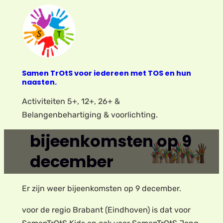
Ga
naar
de
inhoud
Samen TrOtS voor iedereen met TOS en hun
naasten.
Activiteiten 5+, 12+, 26+ &
Belangenbehartiging & voorlichting.
bijeenkomsten op 9
december
Er zijn weer bijeenkomsten op 9 december.
voor de regio Brabant (Eindhoven) is dat voor